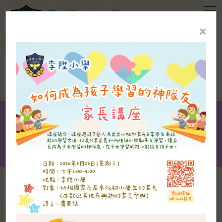
T
李
陞
小
學
Li
Sing
Primary
School
×
敬
業
樂
群