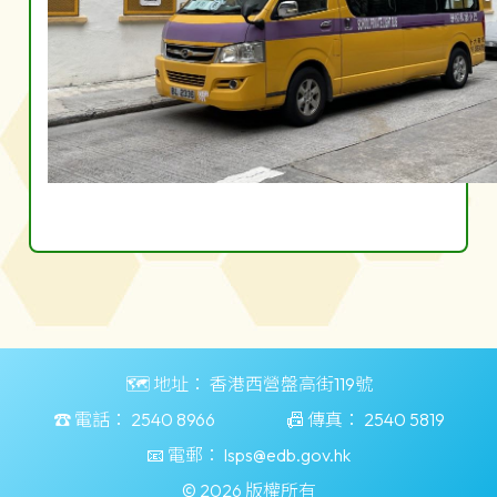
🗺️ 地址：
香港西營盤高街119號
☎️ 電話：
2540 8966
📠 傳真：
2540 5819
📧 電郵：
lsps@edb.gov.hk
© 2026 版權所有