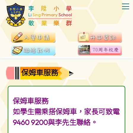
T
李
陞
小
學
Li
Sing
Primary
School
敬
業
樂
群
保姆車服務
保姆車服務
如學生需乘搭保姆車，家長可致電
9460 9200與李先生聯絡。