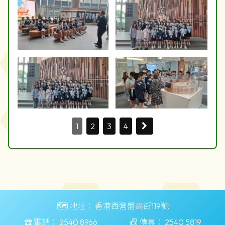
1
2
3
4
🗺️ 地址：
香港西營盤高街119號
☎️ 電話：
2540 8966
📠 傳真：
2540 5819