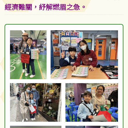
經濟難關，紓解燃眉之急。