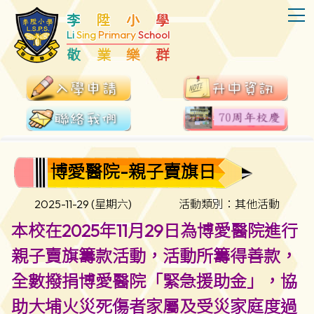
T
李
陞
小
學
Li
Sing
Primary
School
敬
業
樂
群
博愛醫院-親子賣旗日
2025-11-29 (星期六)
活動類別：其他活動
本校在2025年11月29日為博愛醫院進行
親子賣旗籌款活動，活動所籌得善款，
全數撥捐博愛醫院「緊急援助金」，協
助大埔火災死傷者家屬及受災家庭度過