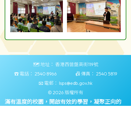
🗺️ 地址：
香港西營盤高街119號
☎️ 電話：
2540 8966
📠 傳真：
2540 5819
📧 電郵：
lsps@edb.gov.hk
© 2026 版權所有
滿有溫度的校園，開啟有效的學習，凝聚正向的
力量