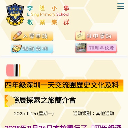
T
李
陞
小
學
Li
Sing
Primary
School
敬
業
樂
群
四年級深圳一天交流團歷史文化及科
技發展探索之旅簡介會
2025-11-24 (星期一)
活動類別：其他活動