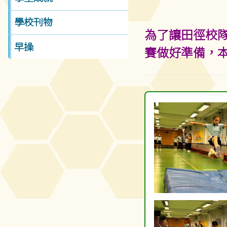
學校刊物
為了讓田徑校隊
早操
賽做好準備，