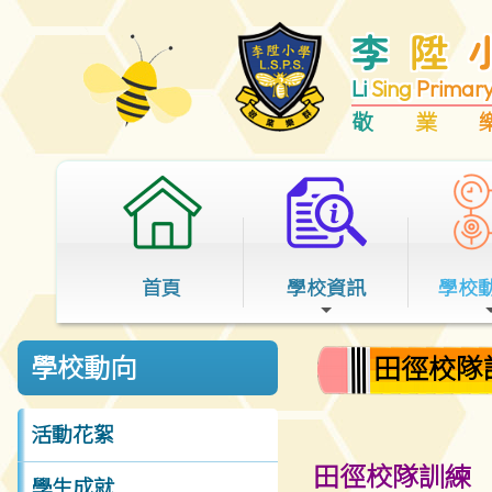
李
陞
Li
Sing
Primar
敬
業
首頁
學校資訊
學校
田徑校隊
學校動向
活動花絮
田徑校隊訓練
學生成就