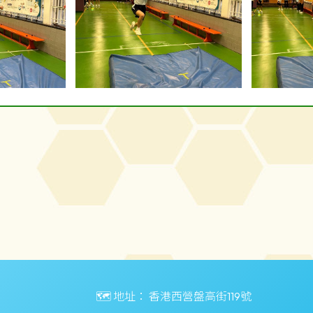
🗺️ 地址：
香港西營盤高街119號