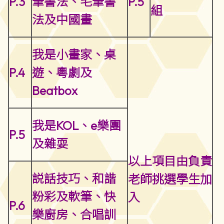
P.3
筆書法、毛筆書
P.5
組
法及中國畫
我是小畫家、桌
P.4
遊、粵劇及
Beatbox
我是KOL、e樂團
P.5
及雜耍
以上項目由負責
説話技巧、和諧
老師挑選學生加
粉彩及軟筆、快
入
P.6
樂廚房、
合唱訓