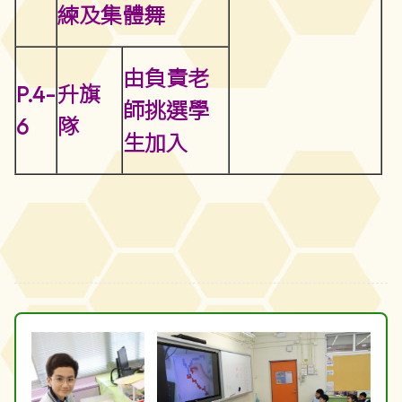
練及集體舞
由負責老
P.4-
升旗
師挑選學
6
隊
生加入