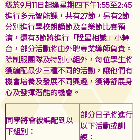
級於9月11日起逢星期四下午1:55至2:45
進行多元智能課，共有27節，另有2節
分別進行學校朗誦節及音樂節比賽預
演，還有3節將進行「陞星相識」小舞
台，部分活動將由外聘專業導師負責。
除制服團隊及特別小組外，每位學生將
獲編配最少三種不同的活動，讓他們有
機會培養及發展不同興趣，獲得舒展身
心及發揮潛能的機會。
部分日子將進行
同學將會被編配到以
以下活動或訓
下組別：
練：