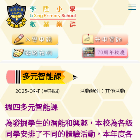
T
李
陞
小
學
Li
Sing
Primary
School
敬
業
樂
群
多元智能課
2025-09-11 (星期四)
活動類別：其他活動
週四多元智能課
為發掘學生的潛能和興趣，本校為各級
同學安排了不同的體驗活動，本年度各