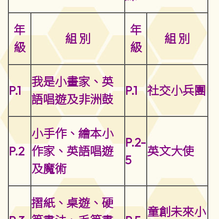
年
年
組 別
組 別
級
級
我是小畫家、英
P.1
P.1
社交小兵團
語唱遊及非洲鼓
小手作、繪本小
P.2-
P.2
作家、英語唱遊
英文大使
5
及魔術
摺紙、桌遊、硬
童創未來小