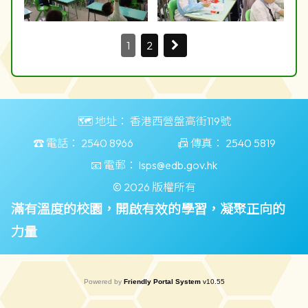
1
2
🗺️ 地址：
香港西營盤高街119號
☎️ 電話：
2540 8966
📠 傳真：
2540 5819
📧 電郵：
lsps@edb.gov.hk
© 2026 版權所有
滿有溫度的校園，開啟有效的學習，凝聚正向的
力量
Powered by
Friendly Portal System
v
10.55