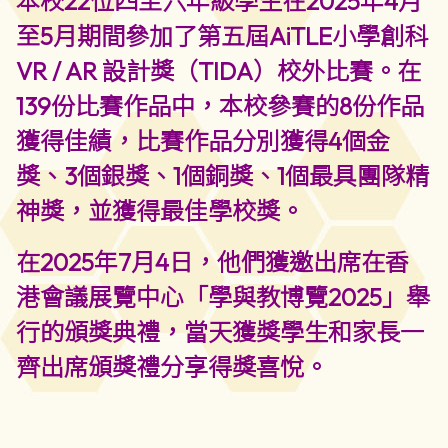
本校22位四至六年級學生在2025年4月
至5月期間參加了第五屆AiTLE小學創科
VR / AR 設計獎（TIDA）校外比賽。在
139份比賽作品中，本校參賽的8份作品
獲得佳績，比賽作品分別獲得4個金
獎、3個銀獎、1個銅獎、1個最具團隊精
神獎，並獲得最佳學校獎。
在2025年7月4日，他們獲邀出席在香
港會議展覽中心「學與教博覽2025」舉
行的頒獎典禮，當天獲獎學生和家長一
齊出席頒獎禮分享得獎喜悅。