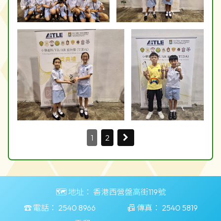
1
2
🗺️ 地址：
香港西營盤高街119號
☎️ 電話：
2540 8966
📠 傳真：
2540 5819