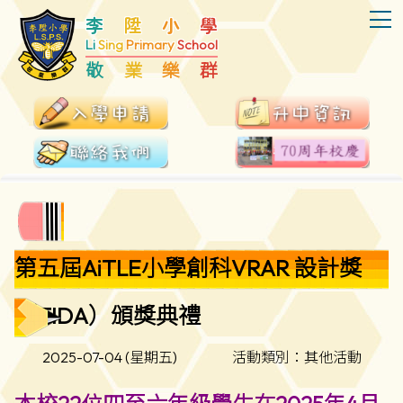
T
李
陞
小
學
Li
Sing
Primary
School
敬
業
樂
群
第五屆AiTLE小學創科VRAR 設計獎
（TIDA）頒獎典禮
2025-07-04 (星期五)
活動類別：其他活動