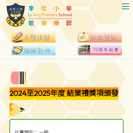
T
李
陞
小
學
Li
Sing
Primary
School
敬
業
樂
群
2024至2025年度 結業禮獎項頒發
比賽類別： 一般