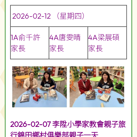
2026-02-12 （星期四）
1A俞千許
4A唐雯晴
4A梁展碩
家長
家長
家長
2026-02-07 李陞小學家教會親子旅
行錦田鄉村俱樂部親子一天