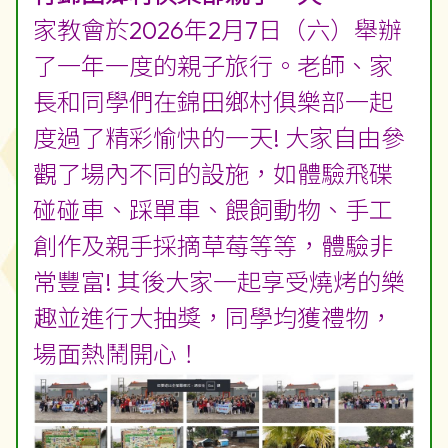
家教會於2026年2月7日（六）舉辦
了一年一度的親子旅行。老師、家
長和同學們在錦田鄉村俱樂部一起
度過了精彩愉快的一天! 大家自由參
觀了場內不同的設施，如體驗飛碟
碰碰車、踩單車、餵飼動物、手工
創作及親手採摘草莓等等，體驗非
常豐富! 其後大家一起享受燒烤的樂
趣並進行大抽獎，同學均獲禮物，
場面熱鬧開心！