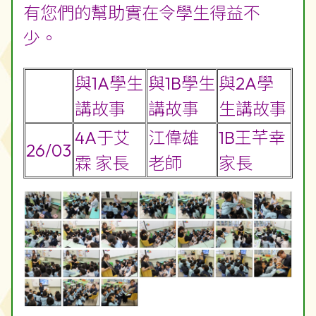
有您們的幫助實在令學生得益不
少。
與1A學生
與1B學生
與2A學
講故事
講故事
生講故事
4A于艾
江偉雄
1B王芊幸
26/03
霖 家長
老師
家長