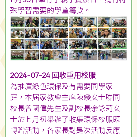
殊學習需要的學童籌款。
2024-07-24
回
收重用校服
為推廣綠色環保及有需要同學家
庭，本屆家教會主席陳嬡女士聯同
校長曾國偉先生及副校長余詠莉女
士於七月初舉辦了收集環保校服既
轉贈活動，各家長對是次活動反應