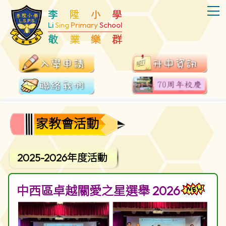
T
李
陞
小
學
Li
Sing
Primary
School
敬
業
樂
群
家教會活動
2025-2026年度活動
中西區卓越關愛之星選舉 2026