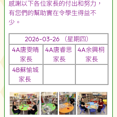
感謝以下各位家長的付出和努力，
有您們的幫助實在令學生得益不
少。
2026-03-26 （星期四）
4A唐雯晴
4A唐睿思
4A余興桐
家長
家長
家長
4B蘇愉城
家長