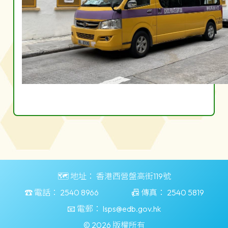
🗺️ 地址：
香港西營盤高街119號
☎️ 電話：
2540 8966
📠 傳真：
2540 5819
📧 電郵：
lsps@edb.gov.hk
© 2026 版權所有