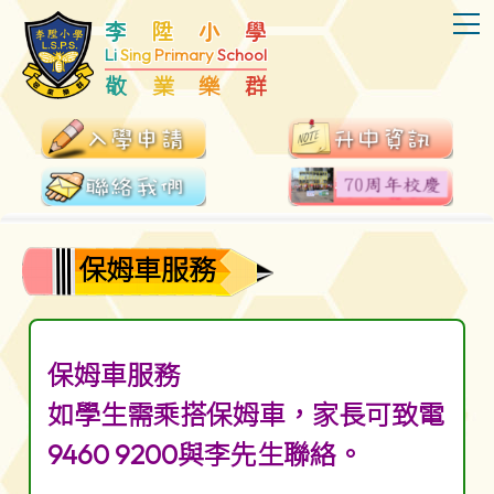
T
李
陞
小
學
Li
Sing
Primary
School
敬
業
樂
群
保姆車服務
保姆車服務
如學生需乘搭保姆車，家長可致電
9460 9200與李先生聯絡。