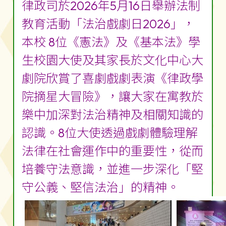
律政司於2026年5月16日舉辦法制
教育活動「法治戲劇日2026」，
本校 8位《憲法》及《基本法》學
生校園大使及其家長於文化中心大
劇院欣賞了喜劇戲劇表演《律政學
院摘星大冒險》，讓大家在寓教於
樂中加深對法治精神及相關知識的
認識。8位大使透過戲劇體驗理解
法律在社會運作中的重要性，從而
培養守法意識，並進一步深化「堅
守公義、堅信法治」的精神。