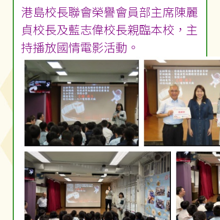
港島校長聯會榮譽會員部主席陳麗
貞校長及藍志偉校長親臨本校，主
持播放國情電影活動。