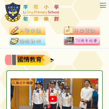
T
李
陞
小
學
Li
Sing
Primary
School
敬
業
樂
群
國情教育