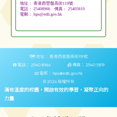
🗺️ 地址：
香港西營盤高街119號
☎️ 電話：
2540 8966
📠 傳真：
2540 5819
📧 電郵：
lsps@edb.gov.hk
© 2026 版權所有
滿有溫度的校園，開啟有效的學習，凝聚正向的
力量