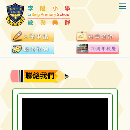
T
李
陞
小
學
Li
Sing
Primary
School
敬
業
樂
群
聯絡我們