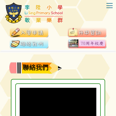
T
李
陞
小
學
Li
Sing
Primary
School
敬
業
樂
群
聯絡我們