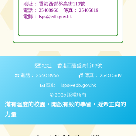
🗺️ 地址：
香港西營盤高街119號
☎️ 電話：
2540 8966
📠 傳真：
2540 5819
📧 電郵：
lsps@edb.gov.hk
© 2026 版權所有
滿有溫度的校園，開啟有效的學習，凝聚正向的
力量